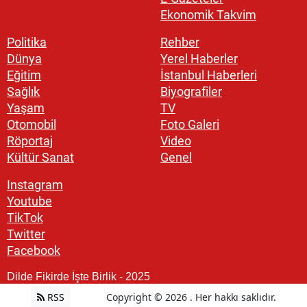
Ekonomik Takvim
Politika
Rehber
Dünya
Yerel Haberler
Eğitim
İstanbul Haberleri
Sağlık
Biyografiler
Yaşam
TV
Otomobil
Foto Galeri
Röportaj
Video
Kültür Sanat
Genel
Instagram
Youtube
TikTok
Twitter
Facebook
Dilde Fikirde İşte Birlik - 2025
RSS
Copyright © 2026 . Her hakkı saklıdır.