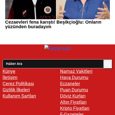
Künye
Namaz Vakitleri
İletişim
Hava Durumu
Çerez Politikası
Eczaneler
Gizlilik İlkeleri
Puan Durumu
Kullanım Şartları
Döviz Kurları
Altın Fiyatları
Kripto Fiyatları
E-Gazeteler