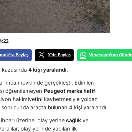
4:22
book'ta Paylaş
X'de Paylaş
Whatsapp'tan Gönde
k kazasında
4 kişi yaralandı
.
arımca mevkiinde gerçekleşti. Edinilen
kası öğrenilemeyen
Peugeot marka hafif
siyon hakimiyetini kaybetmesiyle yoldan
y sonucunda araçta bulunan 4 kişi yaralandı.
ihbarı üzerine, olay yerine
sağlık
ve
aralılar, olay yerinde yapılan ilk