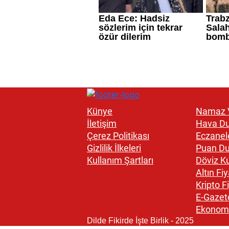
Künye
Namaz V
İletişim
Hava D
Çerez Politikası
Eczanel
Gizlilik İlkeleri
Puan D
Kullanım Şartları
Döviz Ku
Altın Fiy
Kripto Fi
E-Gazet
Ekonom
Dilde Fikirde İşte Birlik - 2025