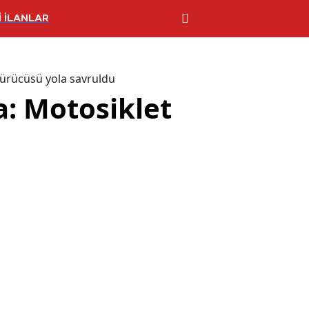
 İLANLAR
 sürücüsü yola savruldu
a: Motosiklet