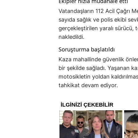
Ekipler hızla müdahale etti
Vatandaşların 112 Acil Çağrı M
sayıda sağlık ve polis ekibi sev
gerçekleştirilen yaralı sürücü
nakledildi.
Soruşturma başlatıldı
Kaza mahallinde güvenlik önlemi 
bir şekilde sağladı. Yaşanan kaz
motosikletin yoldan kaldırılması
tahkikat devam ediyor.