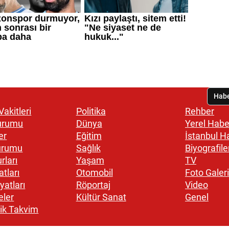
akitleri
Politika
Rehber
urumu
Dünya
Yerel Habe
er
Eğitim
İstanbul H
urumu
Sağlık
Biyografile
rları
Yaşam
TV
atları
Otomobil
Foto Galeri
yatları
Röportaj
Video
eler
Kültür Sanat
Genel
ik Takvim