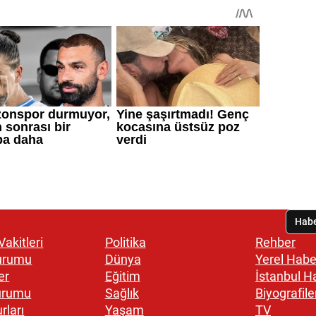
akitleri
Politika
Rehber
urumu
Dünya
Yerel Habe
er
Eğitim
İstanbul H
urumu
Sağlık
Biyografile
rları
Yaşam
TV