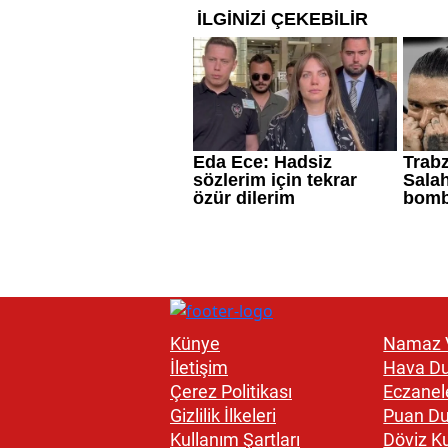
Künye
Namaz V
İletişim
Hava D
Çerez Politikası
Eczanel
Gizlilik İlkeleri
Puan D
Kullanım Şartları
Döviz Ku