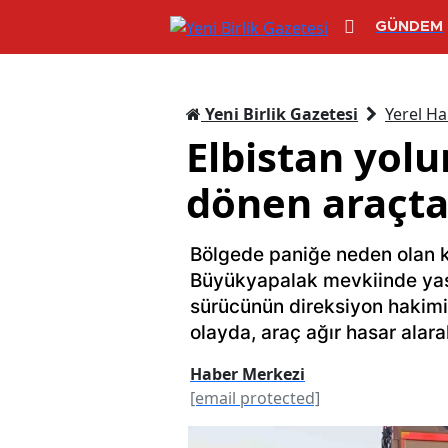
GÜNDEM
Yeni Birlik Gazetesi
Yerel Ha
Elbistan yol
dönen araçtan
Bölgede paniğe neden olan k
Büyükyapalak mevkiinde yaşa
sürücünün direksiyon hakim
olayda, araç ağır hasar alara
Haber Merkezi
[email protected]