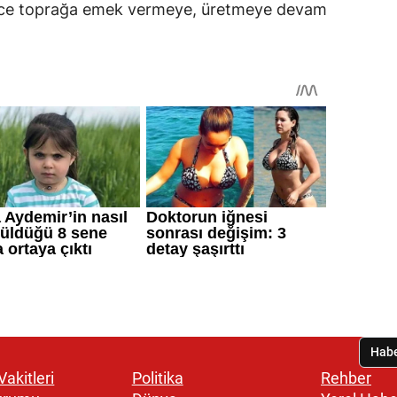
nce toprağa emek vermeye, üretmeye devam
akitleri
Politika
Rehber