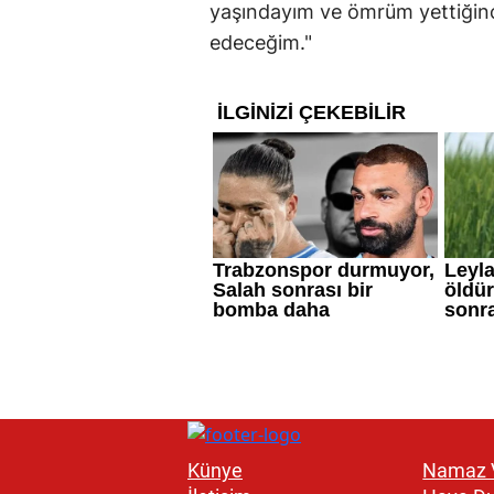
yaşındayım ve ömrüm yettiği
edeceğim."
Künye
Namaz V