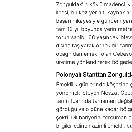
Zonguldak'ın köklü madencilik
ilçesi, bu kez yer altı kaynakları
başarı hikayesiyle gündem ya
tam 19 yıl boyunca yerin metre
torun sahibi, 68 yaşındaki Nevz
dışına taşıyarak örnek bir tar
ocağından emekli olan Cebesoy,
üretime yönlendirerek bölgede a
Polonyalı Stanttan Zongul
Emeklilik günlerinde köşesine ç
yönelmek isteyen Nevzat Cebeso
tarım fuarında tamamen değişti
gördüğü ve o güne kadar bölgede
çekti. Dil bariyerini tercüman a
bilgiler edinen azimli emekli,