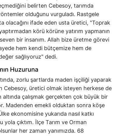
çmediğini belirten Cebesoy, tarımda
 yöntemler olduğunu vurguladı. Rastgele
a olacağını ifade eden usta üretici, "Toprak
liz yaptırmadan körü körüne yatırım yapmanın
 seven bir insanım. Allah bize üretme görevi
 sayede hem kendi bütçemize hem de
eğer sağlıyoruz" dedi.
mın Huzuruna
ltında, zorlu şartlarda maden işçiliği yaparak
tan Cebesoy, üretici olmak isteyen herkese de
in altında çalışmak gerçekten çok büyük bir
iyor. Madenden emekli olduktan sonra köşe
Ülke ekonomisine yukarıda nasıl katkı
u yola çıktım. İlçe Tarım ve Orman
olsunlar her zaman yanımızda. 68