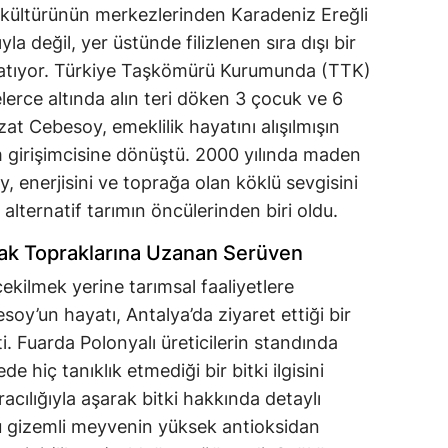
 kültürünün merkezlerinden Karadeniz Ereğli
yla değil, yer üstünde filizlenen sıra dışı bir
ratıyor. Türkiye Taşkömürü Kurumunda (TTK)
lerce altında alın teri döken 3 çocuk ve 6
at Cebesoy, emeklilik hayatını alışılmışın
ım girişimcisine dönüştü. 2000 yılında maden
 enerjisini ve toprağa olan köklü sevgisini
lternatif tarımın öncülerinden biri oldu.
dak Topraklarına Uzanan Serüven
ekilmek yerine tarımsal faaliyetlere
y’un hayatı, Antalya’da ziyaret ettiği bir
. Fuarda Polonyalı üreticilerin standında
 hiç tanıklık etmediği bir bitki ilgisini
racılığıyla aşarak bitki hakkında detaylı
 bu gizemli meyvenin yüksek antioksidan