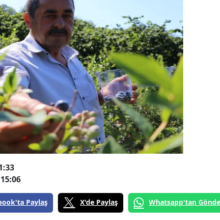
1:33
15:06
book'ta Paylaş
X'de Paylaş
Whatsapp'tan Gönde