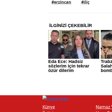
#erzincan
#iliç
Künye
Namaz V