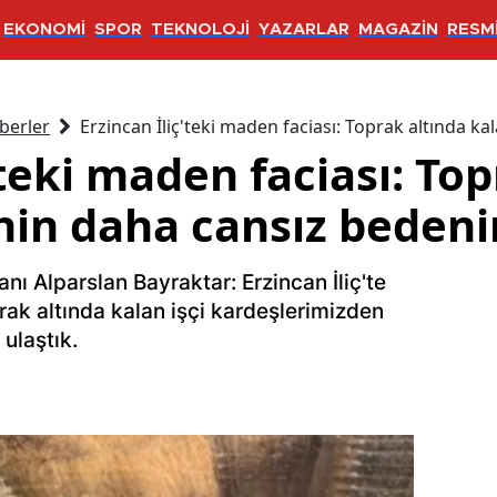
EKONOMİ
SPOR
TEKNOLOJİ
YAZARLAR
MAGAZİN
RESMİ
berler
Erzincan İliç'teki maden faciası: Toprak altında ka
'teki maden faciası: To
inin daha cansız bedeni
nı Alparslan Bayraktar: Erzincan İliç'te
ak altında kalan işçi kardeşlerimizden
ulaştık.