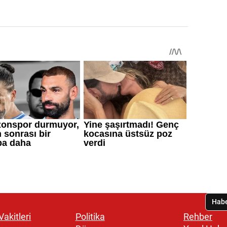
akitleri
Politika
Rehber