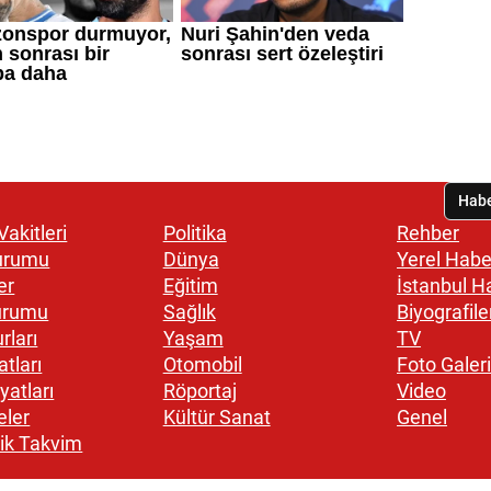
akitleri
Politika
Rehber
urumu
Dünya
Yerel Habe
er
Eğitim
İstanbul H
urumu
Sağlık
Biyografile
rları
Yaşam
TV
atları
Otomobil
Foto Galeri
yatları
Röportaj
Video
eler
Kültür Sanat
Genel
ik Takvim