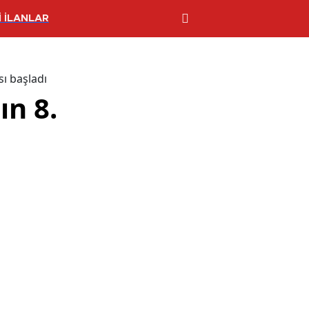
 İLANLAR
ı başladı
ın 8.