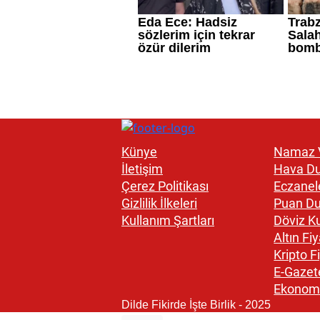
Künye
Namaz V
İletişim
Hava D
Çerez Politikası
Eczanel
Gizlilik İlkeleri
Puan D
Kullanım Şartları
Döviz Ku
Altın Fiy
Kripto Fi
E-Gazet
Ekonom
Dilde Fikirde İşte Birlik - 2025