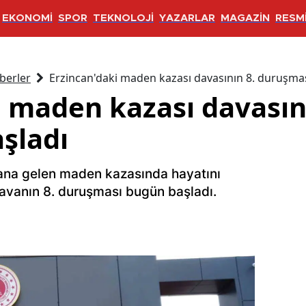
EKONOMİ
SPOR
TEKNOLOJİ
YAZARLAR
MAGAZİN
RESMİ
berler
Erzincan'daki maden kazası davasının 8. duruşmas
i maden kazası davasın
şladı
ana gelen maden kazasında hayatını
davanın 8. duruşması bugün başladı.