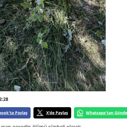
2:28
book'ta Paylaş
X'de Paylaş
Whatsapp'tan Gönde
lunan cesedin ölümü şüpheli olarak