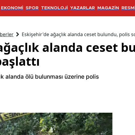
EKONOMİ
SPOR
TEKNOLOJİ
YAZARLAR
MAGAZİN
RESMİ
berler
Eskişehir'de ağaçlık alanda ceset bulundu, polis 
ağaçlık alanda ceset bu
aşlattı
lık alanda ölü bulunması üzerine polis