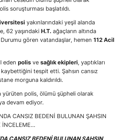
polis soruşturması başlatıldı.
versitesi
yakınlarındaki yeşil alanda
öre, 62 yaşındaki
H.T.
ağaçların altında
u. Durumu gören vatandaşlar, hemen
112 Acil
al eden
polis
ve
sağlık ekipleri
, yaptıkları
kaybettiğini tespit etti. Şahsın cansız
astane morguna kaldırıldı.
rma yürüten polis, ölümü şüpheli olarak
ya devam ediyor.
NDA CANSIZ BEDENİ BULUNAN ŞAHSIN