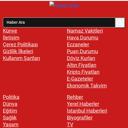
Künye
Namaz Vakitleri
İletişim
Hava Durumu
Çerez Politikası
Eczaneler
Gizlilik İlkeleri
Puan Durumu
Kullanım Şartları
Döviz Kurları
Altın Fiyatları
Kripto Fiyatları
E-Gazeteler
Ekonomik Takvim
Politika
Rehber
Dünya
Yerel Haberler
Eğitim
İstanbul Haberleri
Sağlık
Biyografiler
Yaşam
TV