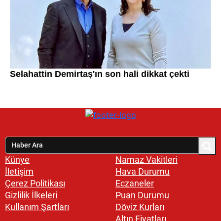
Künye
Namaz Vakitleri
İletişim
Hava Durumu
Çerez Politikası
Eczaneler
Gizlilik İlkeleri
Puan Durumu
Kullanım Şartları
Döviz Kurları
Altın Fiyatları