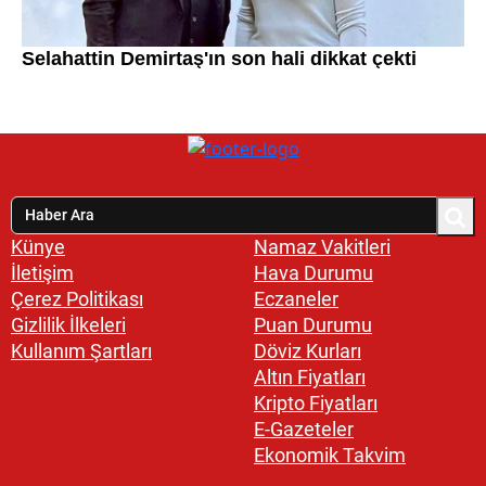
Künye
Namaz Vakitleri
İletişim
Hava Durumu
Çerez Politikası
Eczaneler
Gizlilik İlkeleri
Puan Durumu
Kullanım Şartları
Döviz Kurları
Altın Fiyatları
Kripto Fiyatları
E-Gazeteler
Ekonomik Takvim