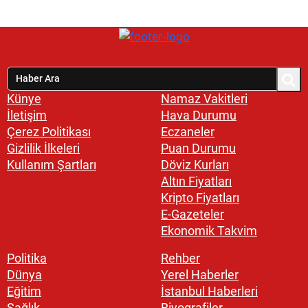
Künye
Namaz Vakitleri
İletişim
Hava Durumu
Çerez Politikası
Eczaneler
Gizlilik İlkeleri
Puan Durumu
Kullanım Şartları
Döviz Kurları
Altın Fiyatları
Kripto Fiyatları
E-Gazeteler
Ekonomik Takvim
Politika
Rehber
Dünya
Yerel Haberler
Eğitim
İstanbul Haberleri
Sağlık
Biyografiler