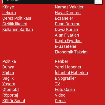
Künye
Namaz Vakitleri
İletişim
Hava Durumu
Çerez Politikası
Eczaneler
Gizlilik İlkeleri
Puan Durumu
Kullanım Şartları
Döviz Kurları
Altın Fiyatları
Kripto Fiyatları
E-Gazeteler
Ekonomik Takvim
Politika
Rehber
Dünya
Yerel Haberler
Eğitim
İstanbul Haberleri
Sağlık
Biyografiler
Yaşam
TV
Otomobil
Foto Galeri
Röportaj
Video
Kültür Sanat
Genel