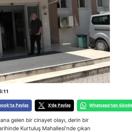
3:11
book'ta Paylaş
X'de Paylaş
Whatsapp'tan Gönde
na gelen bir cinayet olayı, derin bir
rihinde Kurtuluş Mahallesi'nde çıkan