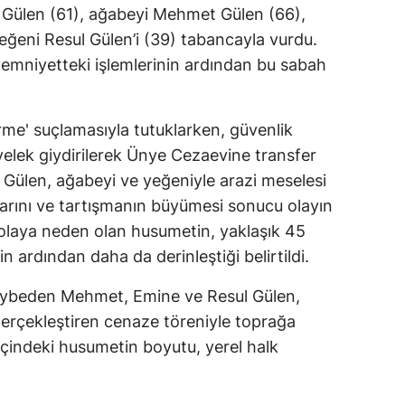
Gülen (61), ağabeyi Mehmet Gülen (66),
ğeni Resul Gülen’i (39) tabancayla vurdu.
emniyetteki işlemlerinin ardından bu sabah
me' suçlamasıyla tutuklarken, güvenlik
yelek giydirilerek Ünye Cezaevine transfer
m Gülen, ağabeyi ve yeğeniyle arazi meselesi
arını ve tartışmanın büyümesi sonucu olayın
a, olaya neden olan husumetin, yaklaşık 45
 ardından daha da derinleştiği belirtildi.
kaybeden Mehmet, Emine ve Resul Gülen,
gerçekleştiren cenaze töreniyle toprağa
e içindeki husumetin boyutu, yerel halk