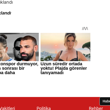
klandı
akitleri
Politika
Rehber