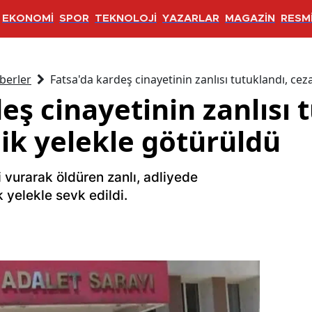
EKONOMİ
SPOR
TEKNOLOJİ
YAZARLAR
MAGAZİN
RESMİ
berler
Fatsa'da kardeş cinayetinin zanlısı tutuklandı, cez
eş cinayetinin zanlısı 
ik yelekle götürüldü
i vurarak öldüren zanlı, adliyede
 yelekle sevk edildi.