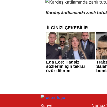
Kardeş katliamında zanlı tutu
Künye
Namaz V