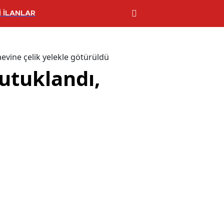
 İLANLAR
aevine çelik yelekle götürüldü
tutuklandı,