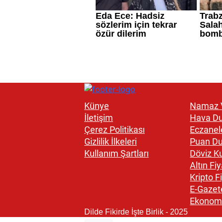
Künye
Namaz V
İletişim
Hava D
Çerez Politikası
Eczanel
Gizlilik İlkeleri
Puan D
Kullanım Şartları
Döviz Ku
Altın Fiy
Kripto Fi
E-Gazet
Ekonom
Dilde Fikirde İşte Birlik - 2025