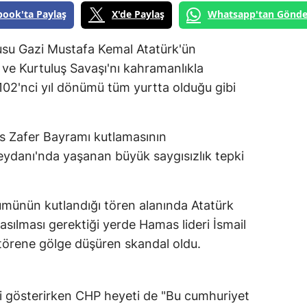
book'ta Paylaş
X'de Paylaş
Whatsapp'tan Gönde
usu Gazi Mustafa Kemal Atatürk'ün
 ve Kurtuluş Savaşı'nı kahramanlıkla
102'nci yıl dönümü tüm yurtta olduğu gibi
s Zafer Bayramı kutlamasının
eydanı'nda yaşanan büyük saygısızlık tepki
ümünün kutlandığı tören alanında Atatürk
asılması gerektiği yerde Hamas lideri İsmail
 törene gölge düşüren skandal oldu.
i gösterirken CHP heyeti de "Bu cumhuriyet