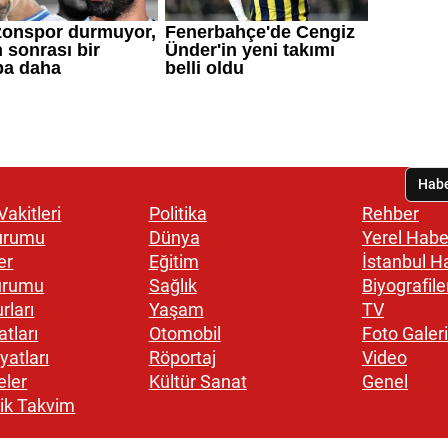
akitleri
Politika
Rehber
urumu
Dünya
Yerel Habe
er
Eğitim
İstanbul H
urumu
Sağlık
Biyografile
rları
Yaşam
TV
atları
Otomobil
Foto Galeri
yatları
Röportaj
Video
eler
Kültür Sanat
Genel
ik Takvim