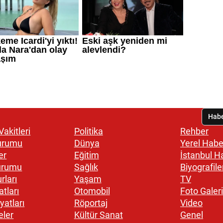
akitleri
Politika
Rehber
urumu
Dünya
Yerel Habe
er
Eğitim
İstanbul H
urumu
Sağlık
Biyografile
rları
Yaşam
TV
atları
Otomobil
Foto Galeri
yatları
Röportaj
Video
eler
Kültür Sanat
Genel