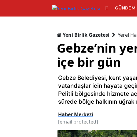
GÜNDEM
Yeni Birlik Gazetesi
Yerel Ha
Gebze’nin yeni
içe bir gün
Gebze Belediyesi, kent yaşa
vatandaşlar için hayata geçir
Pelitli bölgesinde hizmete a
sürede bölge halkının uğrak n
Haber Merkezi
[email protected]