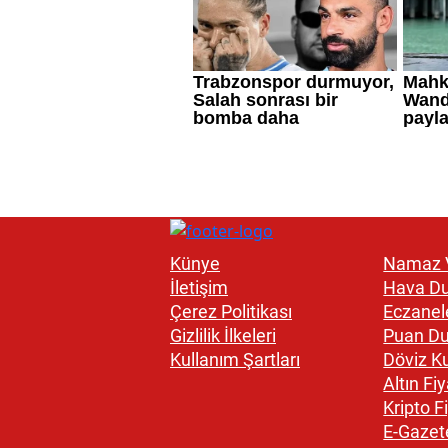
Künye
Namaz V
İletişim
Hava D
Çerez Politikası
Eczanel
Gizlilik İlkeleri
Puan D
Kullanım Şartları
Döviz Ku
Altın Fiy
Kripto Fi
E-Gazet