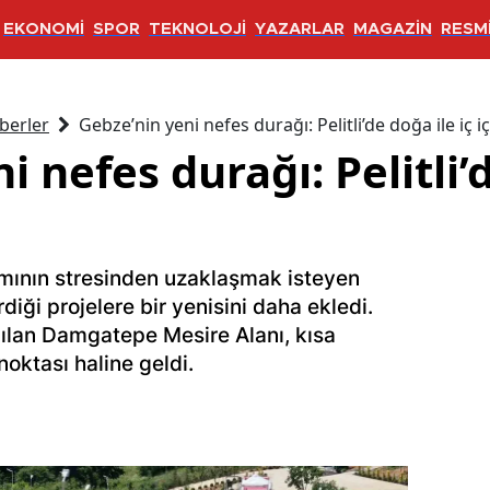
EKONOMİ
SPOR
TEKNOLOJİ
YAZARLAR
MAGAZİN
RESMİ
berler
Gebze’nin yeni nefes durağı: Pelitli’de doğa ile iç i
 nefes durağı: Pelitli’d
mının stresinden uzaklaşmak isteyen
diği projelere bir yenisini daha ekledi.
çılan Damgatepe Mesire Alanı, kısa
oktası haline geldi.