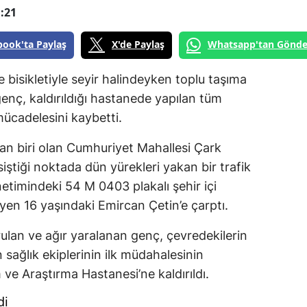
:21
book'ta Paylaş
X'de Paylaş
Whatsapp'tan Gönde
 bisikletiyle seyir halindeyken toplu taşıma
genç, kaldırıldığı hastanede yapılan tüm
cadelesini kaybetti.
dan biri olan Cumhuriyet Mahallesi Çark
ştiği noktada dün yürekleri yakan bir trafik
etimindeki 54 M 0403 plakalı şehir içi
leyen 16 yaşındaki Emircan Çetin’e çarptı.
ulan ve ağır yaralanan genç, çevredekilerin
 sağlık ekiplerinin ilk müdahalesinin
ve Araştırma Hastanesi’ne kaldırıldı.
di