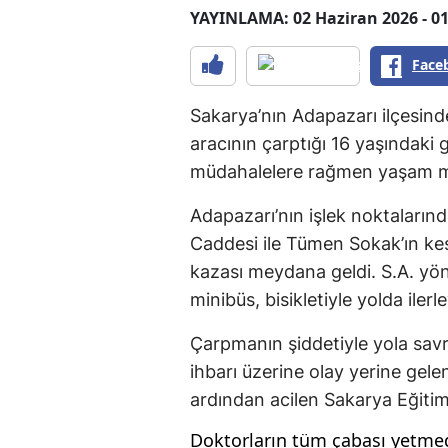
YAYINLAMA: 02 Haziran 2026 - 01
Face
Sakarya’nın Adapazarı ilçesinde
aracının çarptığı 16 yaşındaki 
müdahalelere rağmen yaşam mü
Adapazarı’nın işlek noktaların
Caddesi ile Tümen Sokak’ın kesi
kazası meydana geldi. S.A. yön
minibüs, bisikletiyle yolda iler
Çarpmanın şiddetiyle yola savr
ihbarı üzerine olay yerine gelen
ardından acilen Sakarya Eğitim 
Doktorların tüm çabası yetme