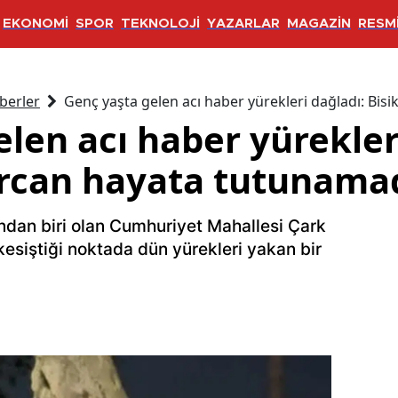
EKONOMİ
SPOR
TEKNOLOJİ
YAZARLAR
MAGAZİN
RESMİ
berler
Genç yaşta gelen acı haber yürekleri dağladı: Bis
len acı haber yürekler
mircan hayata tutunama
ından biri olan Cumhuriyet Mahallesi Çark
esiştiği noktada dün yürekleri yakan bir