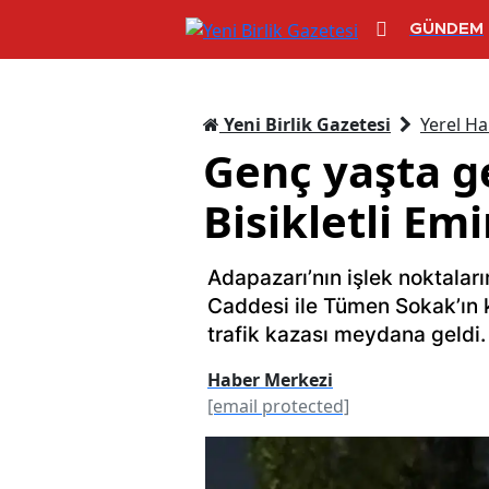
GÜNDEM
Yeni Birlik Gazetesi
Yerel Ha
Genç yaşta ge
Bisikletli E
Adapazarı’nın işlek noktalar
Caddesi ile Tümen Sokak’ın k
trafik kazası meydana geldi.
Haber Merkezi
[email protected]