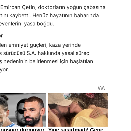
 Emircan Çetin, doktorların yoğun çabasına
ını kaybetti. Henüz hayatının baharında
sevenlerini yasa boğdu.
or
den emniyet güçleri, kaza yerinde
s sürücüsü S.A. hakkında yasal süreç
ş nedeninin belirlenmesi için başlatılan
yor.