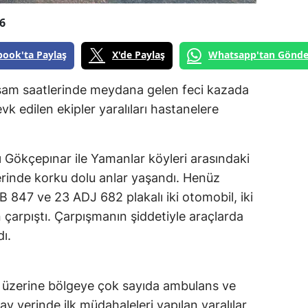
6
book'ta Paylaş
X'de Paylaş
Whatsapp'tan Gönde
şam saatlerinde meydana gelen feci kazada
vk edilen ekipler yaralıları hastanelere
ı Gökçepınar ile Yamanlar köyleri arasındaki
erinde korku dolu anlar yaşandı. Henüz
B 847 ve 23 ADJ 682 plakalı iki otomobil, iki
 çarpıştı. Çarpışmanın şiddetiyle araçlarda
ı.
ı üzerine bölgeye çok sayıda ambulans ve
ay yerinde ilk müdahaleleri yapılan yaralılar,