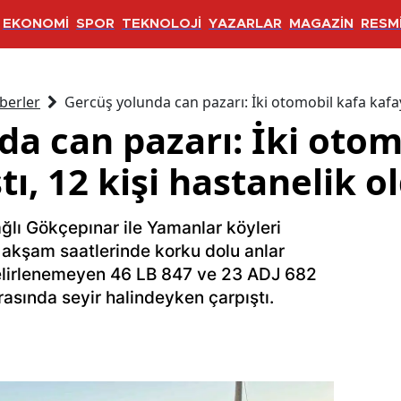
EKONOMİ
SPOR
TEKNOLOJİ
YAZARLAR
MAGAZİN
RESMİ
berler
Gercüş yolunda can pazarı: İki otomobil kafa kafaya
a can pazarı: İki otom
tı, 12 kişi hastanelik o
ğlı Gökçepınar ile Yamanlar köyleri
 akşam saatlerinde korku dolu anlar
belirlenemeyen 46 LB 847 ve 23 ADJ 682
arasında seyir halindeyken çarpıştı.