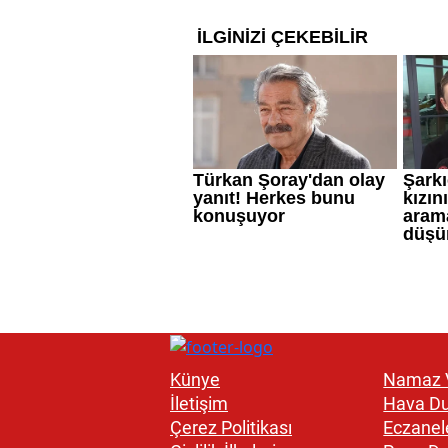
Künye
Namaz V
İletişim
Hava D
Çerez Politikası
Eczanel