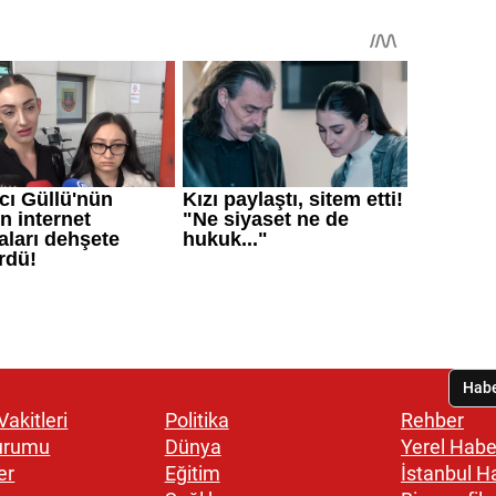
akitleri
Politika
Rehber
urumu
Dünya
Yerel Habe
er
Eğitim
İstanbul H