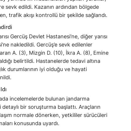
re sevk edildi. Kazanın ardından bölgede
n, trafik akışı kontrollü bir şekilde sağlandı.
ndirdi
rısı Gercüş Devlet Hastanesi’ne, diğer yarısı
ne nakledildi. Gercüş’e sevk edilenler
aran A. (3), Mizgin D. (10), İkra A. (8), Emine
aldığı belirtildi. Hastanelerde tedavi altına
lık durumlarının iyi olduğu ve hayati
ildi.
ldı
ada incelemelerde bulunan jandarma
ili detaylı bir soruşturma başlattı. Araçların
ulaşım normale dönerken, yetkililer sürücüleri
lmaları konusunda uyardı.