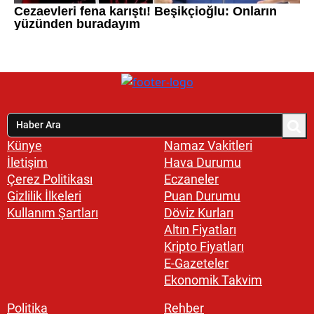
Künye
Namaz Vakitleri
İletişim
Hava Durumu
Çerez Politikası
Eczaneler
Gizlilik İlkeleri
Puan Durumu
Kullanım Şartları
Döviz Kurları
Altın Fiyatları
Kripto Fiyatları
E-Gazeteler
Ekonomik Takvim
Politika
Rehber