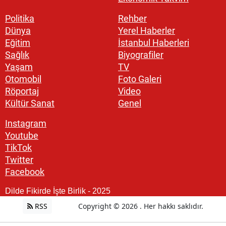
Politika
Rehber
Dünya
Yerel Haberler
Eğitim
İstanbul Haberleri
Sağlık
Biyografiler
Yaşam
TV
Otomobil
Foto Galeri
Röportaj
Video
Kültür Sanat
Genel
Instagram
Youtube
TikTok
Twitter
Facebook
Dilde Fikirde İşte Birlik - 2025
RSS
Copyright © 2026 . Her hakkı saklıdır.