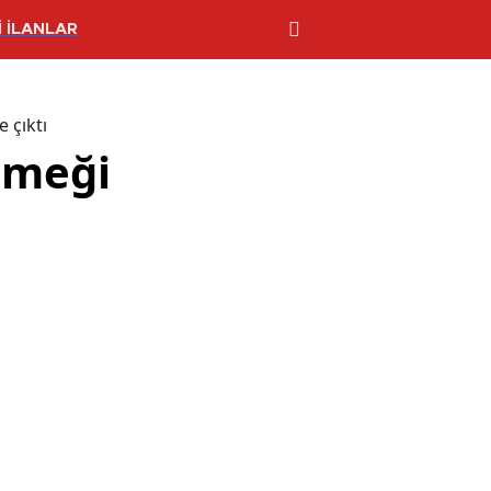
 İLANLAR
 çıktı
 emeği