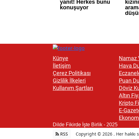
Künye
Namaz V
İletişim
Hava D
Çerez Politikası
Eczanel
Gizlilik İlkeleri
Puan D
Kullanım Şartları
Döviz Ku
Altın Fiy
Kripto Fi
E-Gazet
Ekonom
Dilde Fikirde İşte Birlik - 2025
RSS
Copyright © 2026 . Her hakkı sa