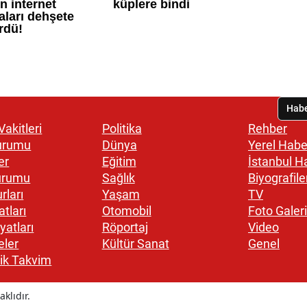
akitleri
Politika
Rehber
urumu
Dünya
Yerel Habe
er
Eğitim
İstanbul H
urumu
Sağlık
Biyografile
rları
Yaşam
TV
atları
Otomobil
Foto Galeri
yatları
Röportaj
Video
eler
Kültür Sanat
Genel
ik Takvim
klıdır.