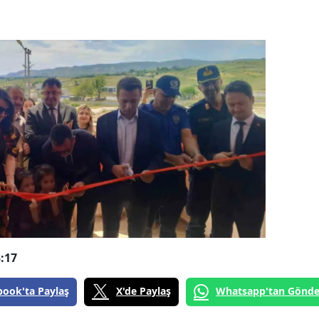
:17
book'ta Paylaş
X'de Paylaş
Whatsapp'tan Gönde