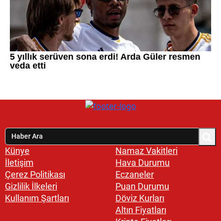
Künye
Namaz Vakitleri
İletişim
Hava Durumu
Çerez Politikası
Eczaneler
Gizlilik İlkeleri
Puan Durumu
Kullanım Şartları
Döviz Kurları
Altın Fiyatları