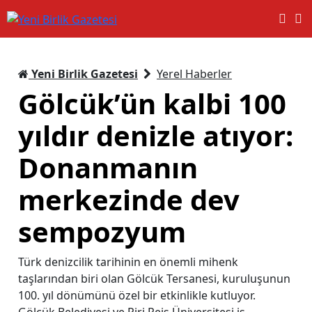
Yeni Birlik Gazetesi
Yerel Haberler
Gölcük’ün kalbi 100
yıldır denizle atıyor:
Donanmanın
merkezinde dev
sempozyum
Türk denizcilik tarihinin en önemli mihenk
taşlarından biri olan Gölcük Tersanesi, kuruluşunun
100. yıl dönümünü özel bir etkinlikle kutluyor.
Gölcük Belediyesi ve Piri Reis Üniversitesi iş