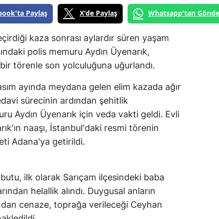
book'ta Paylaş
X'de Paylaş
Whatsapp'tan Gönde
çirdiği kaza sonrası aylardır süren yaşam
ındaki polis memuru Aydın Üyenarık,
ir törenle son yolculuğuna uğurlandı.
 kasım ayında meydana gelen elim kazada ağır
edavi sürecinin ardından şehitlik
u Aydın Üyenarık için veda vakti geldi. Evli
ık'ın naaşı, İstanbul'daki resmi törenin
i Adana'ya getirildi.
abutu, ilk olarak Sarıçam ilçesindeki baba
rından helallik alındı. Duygusal anların
ndan cenaze, toprağa verileceği Ceyhan
akledildi.