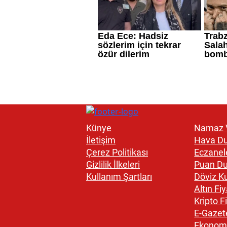
Künye
Namaz V
İletişim
Hava D
Çerez Politikası
Eczanel
Gizlilik İlkeleri
Puan D
Kullanım Şartları
Döviz Ku
Altın Fiy
Kripto Fi
E-Gazet
Ekonom