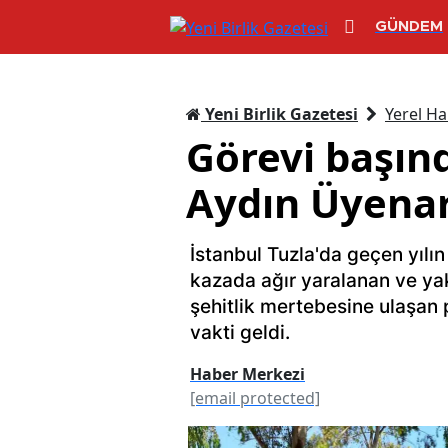
GÜNDEM
Yeni Birlik Gazetesi
Yerel Ha
Görevi başınd
Aydın Üyenar
İstanbul Tuzla'da geçen yıl
kazada ağır yaralanan ve yak
şehitlik mertebesine ulaşan
vakti geldi.
Haber Merkezi
[email protected]