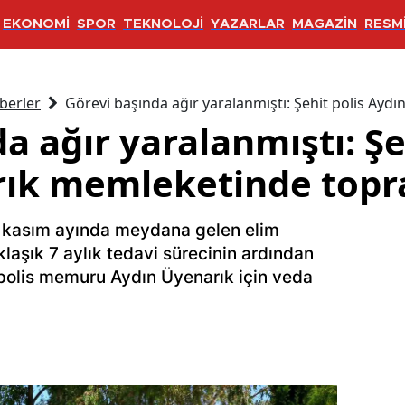
EKONOMİ
SPOR
TEKNOLOJİ
YAZARLAR
MAGAZİN
RESMİ
berler
Görevi başında ağır yaralanmıştı: Şehit polis Ayd
a ağır yaralanmıştı: Şe
ık memleketinde topra
ın kasım ayında meydana gelen elim
laşık 7 aylık tedavi sürecinin ardından
 polis memuru Aydın Üyenarık için veda