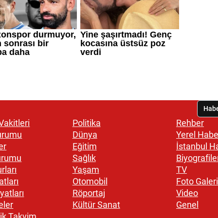
akitleri
Politika
Rehber
urumu
Dünya
Yerel Habe
er
Eğitim
İstanbul H
urumu
Sağlık
Biyografile
rları
Yaşam
TV
atları
Otomobil
Foto Galeri
yatları
Röportaj
Video
eler
Kültür Sanat
Genel
ik Takvim