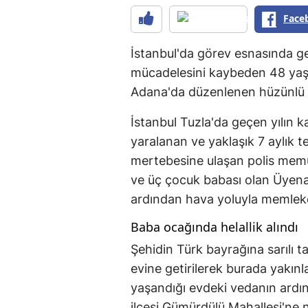
Face
İstanbul'da görev esnasında ge
mücadelesini kaybeden 48 yaş
Adana'da düzenlenen hüzünlü b
İstanbul Tuzla'da geçen yılın
yaralanan ve yaklaşık 7 aylık t
mertebesine ulaşan polis memur
ve üç çocuk babası olan Üyenar
ardından hava yoluyla memleket
Baba ocağında helallik alındı
Şehidin Türk bayrağına sarılı t
evine getirilerek burada yakınla
yaşandığı evdeki vedanın ardı
ilçesi Gümürdülü Mahallesi'ne n