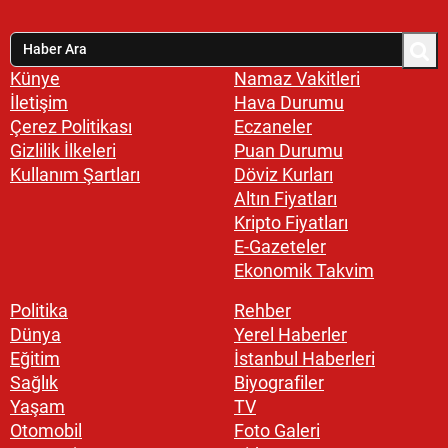
Künye
Namaz Vakitleri
İletişim
Hava Durumu
Çerez Politikası
Eczaneler
Gizlilik İlkeleri
Puan Durumu
Kullanım Şartları
Döviz Kurları
Altın Fiyatları
Kripto Fiyatları
E-Gazeteler
Ekonomik Takvim
Politika
Rehber
Dünya
Yerel Haberler
Eğitim
İstanbul Haberleri
Sağlık
Biyografiler
Yaşam
TV
Otomobil
Foto Galeri