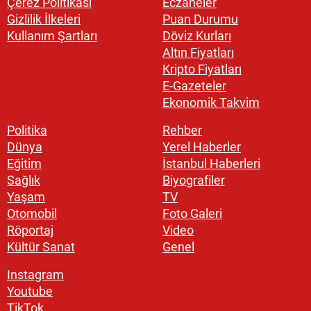
Çerez Politikası
Eczaneler
Gizlilik İlkeleri
Puan Durumu
Kullanım Şartları
Döviz Kurları
Altın Fiyatları
Kripto Fiyatları
E-Gazeteler
Ekonomik Takvim
Politika
Rehber
Dünya
Yerel Haberler
Eğitim
İstanbul Haberleri
Sağlık
Biyografiler
Yaşam
TV
Otomobil
Foto Galeri
Röportaj
Video
Kültür Sanat
Genel
Instagram
Youtube
TikTok