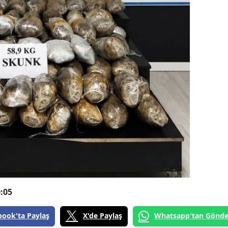
:05
book'ta Paylaş
X'de Paylaş
Whatsapp'tan Gönde