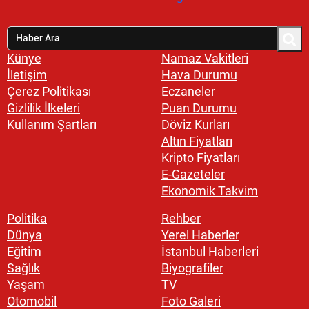
Künye
Namaz Vakitleri
İletişim
Hava Durumu
Çerez Politikası
Eczaneler
Gizlilik İlkeleri
Puan Durumu
Kullanım Şartları
Döviz Kurları
Altın Fiyatları
Kripto Fiyatları
E-Gazeteler
Ekonomik Takvim
Politika
Rehber
Dünya
Yerel Haberler
Eğitim
İstanbul Haberleri
Sağlık
Biyografiler
Yaşam
TV
Otomobil
Foto Galeri