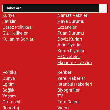
Künye
Namaz Vakitleri
İletişim
Hava Durumu
Çerez Politikası
Eczaneler
Gizlilik İlkeleri
Puan Durumu
Kullanım Şartları
Döviz Kurları
Altın Fiyatları
Kripto Fiyatları
E-Gazeteler
Ekonomik Takvim
Politika
Rehber
Dünya
Yerel Haberler
Eğitim
İstanbul Haberleri
Sağlık
Biyografiler
Yaşam
TV
Otomobil
Foto Galeri
Röportaj
Video