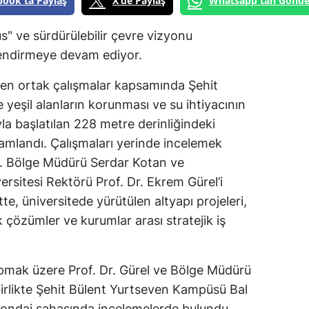
book'ta Paylaş
X'de Paylaş
Whatsapp'tan Gönde
üs" ve sürdürülebilir çevre vizyonu
lendirmeye devam ediyor.
tülen ortak çalışmalar kapsamında Şehit
eşil alanların korunması ve su ihtiyacının
la başlatılan 228 metre derinliğindeki
amlandı. Çalışmaları yerinde incelemek
24. Bölge Müdürü Serdar Kotan ve
ersitesi Rektörü Prof. Dr. Ekrem Gürel’i
te, üniversitede yürütülen altyapı projeleri,
 çözümler ve kurumlar arası stratejik iş
mak üzere Prof. Dr. Gürel ve Bölge Müdürü
irlikte Şehit Bülent Yurtseven Kampüsü Bal
ndaj sahasında incelemelerde bulundu.