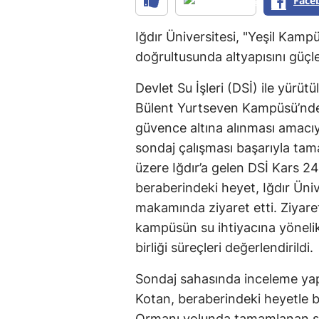
Face
Iğdır Üniversitesi, "Yeşil Kamp
doğrultusunda altyapısını güç
Devlet Su İşleri (DSİ) ile yürü
Bülent Yurtseven Kampüsü’nde y
güvence altına alınması amacıy
sondaj çalışması başarıyla tam
üzere Iğdır’a gelen DSİ Kars 
beraberindeki heyet, Iğdır Üniv
makamında ziyaret etti. Ziyaret
kampüsün su ihtiyacına yönelik
birliği süreçleri değerlendirildi.
Sondaj sahasında inceleme yap
Kotan, beraberindeki heyetle b
Ormanı yolunda tamamlanan so