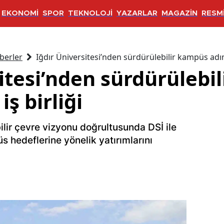
EKONOMİ
SPOR
TEKNOLOJİ
YAZARLAR
MAGAZİN
RESMİ
berler
Iğdır Üniversitesi’nden sürdürülebilir kampüs adımı:
itesi’nden sürdürülebi
iş birliği
bilir çevre vizyonu doğrultusunda DSİ ile
üs hedeflerine yönelik yatırımlarını