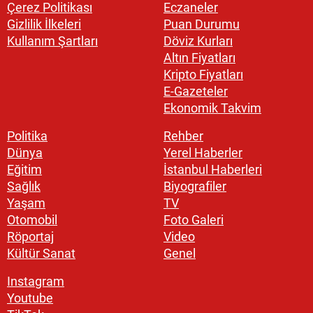
Çerez Politikası
Eczaneler
Gizlilik İlkeleri
Puan Durumu
Kullanım Şartları
Döviz Kurları
Altın Fiyatları
Kripto Fiyatları
E-Gazeteler
Ekonomik Takvim
Politika
Rehber
Dünya
Yerel Haberler
Eğitim
İstanbul Haberleri
Sağlık
Biyografiler
Yaşam
TV
Otomobil
Foto Galeri
Röportaj
Video
Kültür Sanat
Genel
Instagram
Youtube