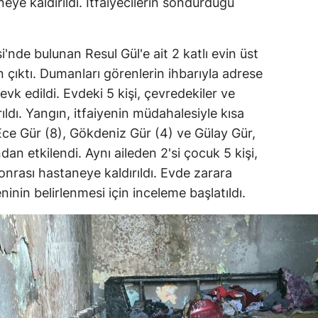
neye kaldırıldı. İtfaiyecilerin söndürdüğü
'nde bulunan Resul Gül'e ait 2 katlı evin üst
 çıktı. Dumanları görenlerin ihbarıyla adrese
 sevk edildi. Evdeki 5 kişi, çevredekiler ve
rıldı. Yangın, itfaiyenin müdahalesiyle kısa
ce Gür (8), Gökdeniz Gür (4) ve Gülay Gür,
n etkilendi. Aynı aileden 2'si çocuk 5 kişi,
sonrası hastaneye kaldırıldı. Evde zarara
inin belirlenmesi için inceleme başlatıldı.