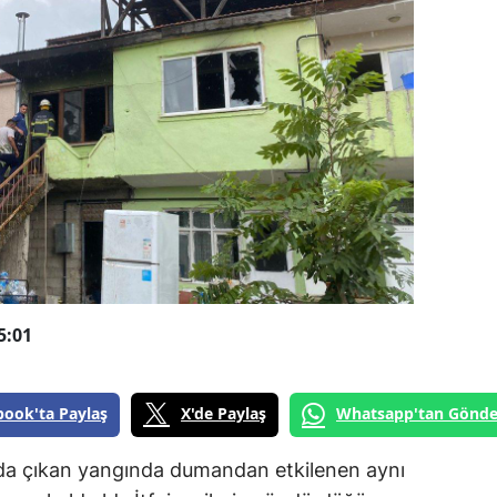
5:01
book'ta Paylaş
X'de Paylaş
Whatsapp'tan Gönde
ında çıkan yangında dumandan etkilenen aynı