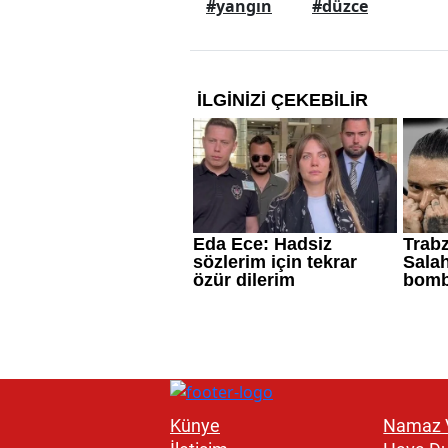
#yangın
#düzce
Künye
Namaz V