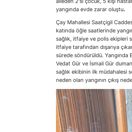
aileden 2'si çocuk, 5 kişi hasta
yangında evde zarar oluştu
.
Çay Mahallesi Saatçigil Caddesi
katında öğle saatlerinde yangın
sağlık, itfaiye ve polis ekipleri
itfaiye tarafından dışarıya çıka
sürede söndürüldü. Yangında E
Vedat Gür ve İsmail Gür dumanda
sağlık ekibinin ilk müdahalesi 
neden olan yangının çıkış neden