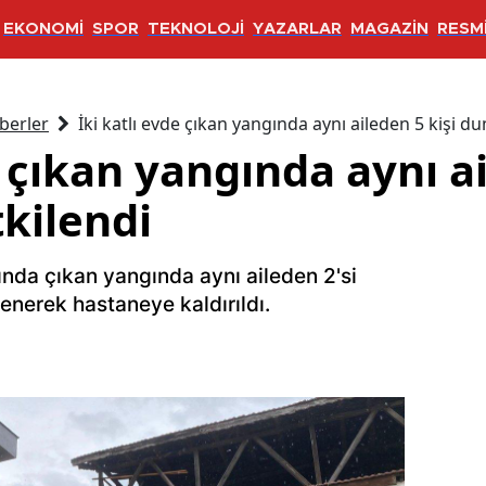
EKONOMİ
SPOR
TEKNOLOJİ
YAZARLAR
MAGAZİN
RESMİ
berler
İki katlı evde çıkan yangında aynı aileden 5 kişi 
e çıkan yangında aynı ai
kilendi
ında çıkan yangında aynı aileden 2'si
enerek hastaneye kaldırıldı.