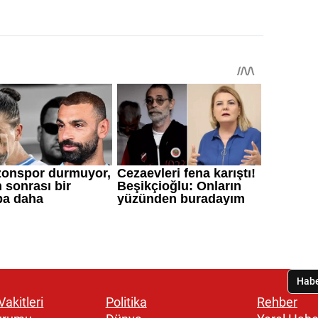
akitleri
Politika
Rehber