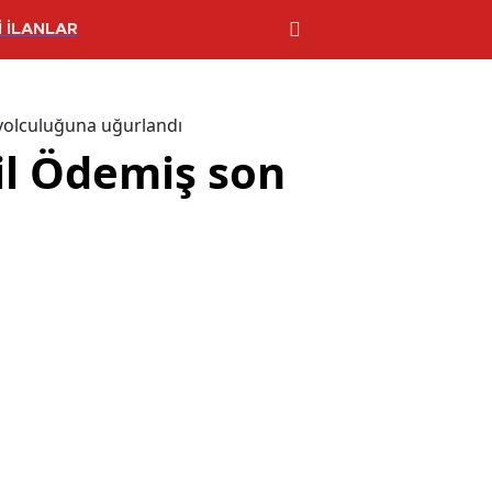
 İLANLAR
 yolculuğuna uğurlandı
ail Ödemiş son