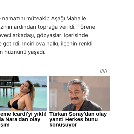
le namazını müteakip Aşağı Mahalle
ının ardından toprağa verildi. Törene
veci arkadaşı, gözyaşları içerisinde
etirdi. İncirliova halkı, ilçenin renkli
in hüznünü yaşadı.