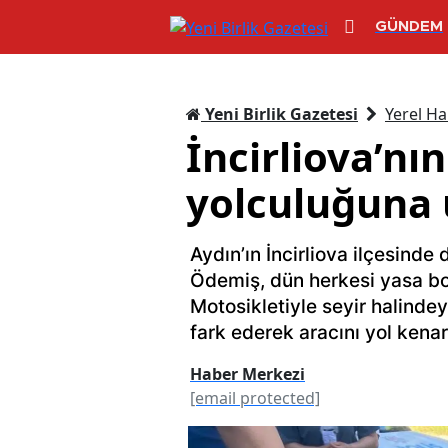
GÜNDEM
Yeni Birlik Gazetesi
Yerel Ha
İncirliova’nı
yolculuğuna 
Aydın’ın İncirliova ilçesinde
Ödemiş, dün herkesi yasa boğ
Motosikletiyle seyir halind
fark ederek aracını yol kena
Haber Merkezi
[email protected]