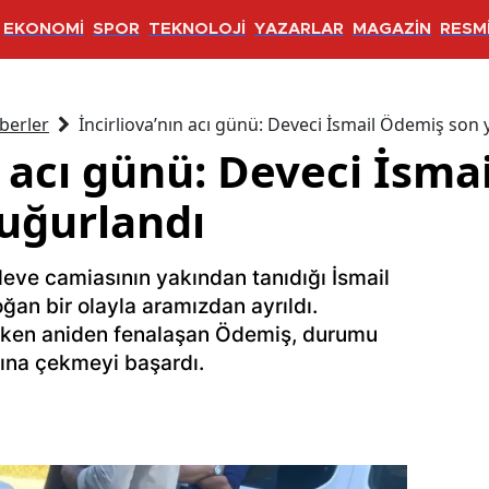
EKONOMİ
SPOR
TEKNOLOJİ
YAZARLAR
MAGAZİN
RESMİ
berler
İncirliova’nın acı günü: Deveci İsmail Ödemiş son
n acı günü: Deveci İsm
uğurlandı
 deve camiasının yakından tanıdığı İsmail
an bir olayla aramızdan ayrıldı.
eyken aniden fenalaşan Ödemiş, durumu
rına çekmeyi başardı.