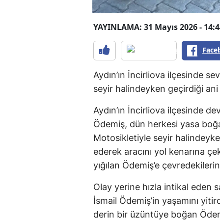
YAYINLAMA: 31 Mayıs 2026 - 14:4
Face
Aydın’ın İncirliova ilçesinde s
seyir halindeyken geçirdiği ani
Aydın’ın İncirliova ilçesinde d
Ödemiş, dün herkesi yasa boğan
Motosikletiyle seyir halindey
ederek aracını yol kenarına çe
yığılan Ödemiş’e çevredekilerin 
Olay yerine hızla intikal eden s
İsmail Ödemiş’in yaşamını yitird
derin bir üzüntüye boğan Ödem