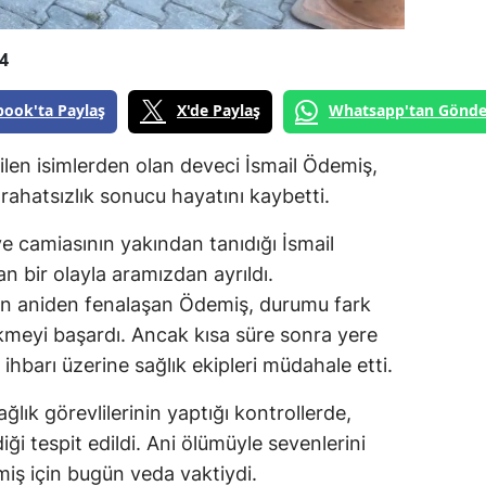
4
book'ta Paylaş
X'de Paylaş
Whatsapp'tan Gönde
evilen isimlerden olan deveci İsmail Ödemiş,
 rahatsızlık sonucu hayatını kaybetti.
eve camiasının yakından tanıdığı İsmail
 bir olayla aramızdan ayrıldı.
ken aniden fenalaşan Ödemiş, durumu fark
kmeyi başardı. Ancak kısa süre sonra yere
ihbarı üzerine sağlık ekipleri müdahale etti.
ağlık görevlilerinin yaptığı kontrollerde,
iği tespit edildi. Ani ölümüyle sevenlerini
iş için bugün veda vaktiydi.