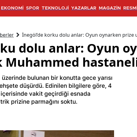
EKONOMİ
SPOR
TEKNOLOJİ
YAZARLAR
MAGAZİN
RESMİ
berler
İnegöl’de korku dolu anlar: Oyun oynarken priz
rku dolu anlar: Oyun o
k Muhammed hastaneli
üzerinde bulunan bir konutta gece yarısı
ehşete düşürdü. Edinilen bilgilere göre, 4
çerisinde vakit geçirdiği esnada
rik prizine parmağını soktu.