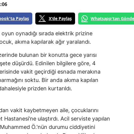
:06
book'ta Paylaş
X'de Paylaş
Whatsapp'tan Gönde
 oyun oynadığı sırada elektrik prizine
cuk, akıma kapılarak ağır yaralandı.
erinde bulunan bir konutta gece yarısı
ete düşürdü. Edinilen bilgilere göre, 4
risinde vakit geçirdiği esnada merakına
 parmağını soktu. Bir anda akıma kapılan
ahalesiyle prizden kurtarıldı.
dan vakit kaybetmeyen aile, çocuklarını
 Hastanesi’ne ulaştırdı. Acil serviste yapılan
n Muhammed Ö.'nün durumu ciddiyetini