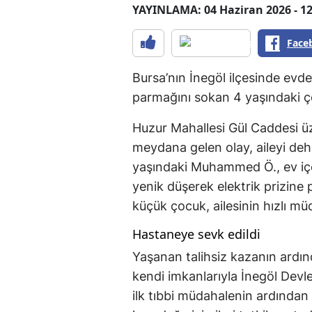
YAYINLAMA: 04 Haziran 2026 - 12
Face
Bursa’nın İnegöl ilçesinde evde
parmağını sokan 4 yaşındaki ço
Huzur Mahallesi Gül Caddesi üz
meydana gelen olay, aileyi dehş
yaşındaki Muhammed Ö., ev içe
yenik düşerek elektrik prizine
küçük çocuk, ailesinin hızlı müd
Hastaneye sevk edildi
Yaşanan talihsiz kazanın ardın
kendi imkanlarıyla İnegöl Devlet
ilk tıbbi müdahalenin ardında