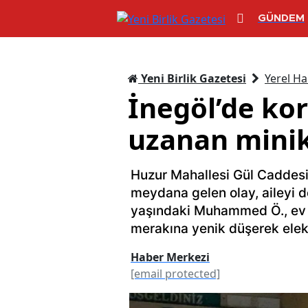
GÜNDEM
Yeni Birlik Gazetesi
Yerel Ha
İnegöl’de ko
uzanan mini
Huzur Mahallesi Gül Caddesi 
meydana gelen olay, aileyi d
yaşındaki Muhammed Ö., ev i
merakına yenik düşerek elekt
Haber Merkezi
[email protected]