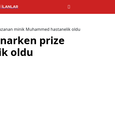
 İLANLAR
e uzanan minik Muhammed hastanelik oldu
ynarken prize
k oldu