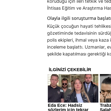
koruduğu için ileri tetkik ve 
İhtisas Eğitim ve Araştırma Has
Olayla ilgili soruşturma başlatı
Küçük çocuğun hayati tehlikesin
gözetiminde tedavisinin sürdüğ
polis ekipleri, ihmal veya kaza
inceleme başlattı. Uzmanlar, e
şekilde kapatılması gerektiği k