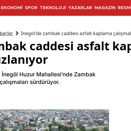
EKONOMİ
SPOR
TEKNOLOJİ
YAZARLAR
MAGAZİN
RESMİ
berler
İnegöl'de zambak caddesi asfalt kaplama çalışmala
mbak caddesi asfalt k
ızlanıyor
, İnegöl Huzur Mahallesi'nde Zambak
çalışmaları sürdürüyor.