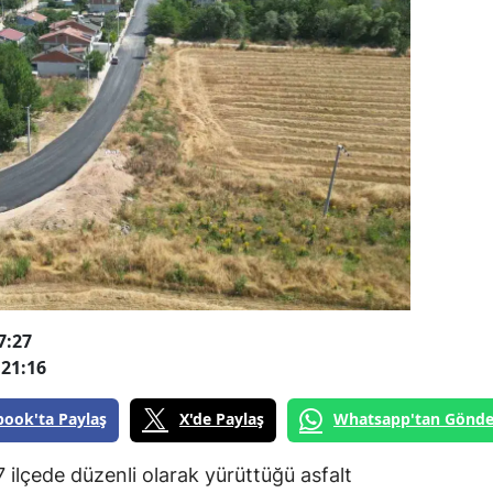
7:27
21:16
book'ta Paylaş
X'de Paylaş
Whatsapp'tan Gönde
 ilçede düzenli olarak yürüttüğü asfalt