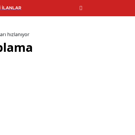
 İLANLAR
rı hızlanıyor
aplama