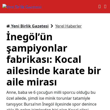
Yeni Birlik Gazetesi
Yerel Haberler
İnegöl’ün
şampiyonlar
fabrikası: Kocal
ailesinde karate bir
aile mirası
Anne, baba ve 6 çocuğun milli sporcu olduğu bu
özel ailede, şimdi ise minik torunlar tatamiyle
tanışıyor. Bursa’nın İnegöl ilçesinde spor denince
akla ilk gelen isimlerden biri olan Kocal ailesi,