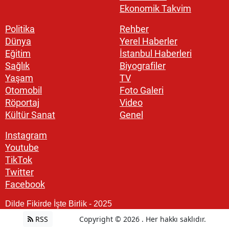
Ekonomik Takvim
Politika
Rehber
Dünya
Yerel Haberler
Eğitim
İstanbul Haberleri
Sağlık
Biyografiler
Yaşam
TV
Otomobil
Foto Galeri
Röportaj
Video
Kültür Sanat
Genel
Instagram
Youtube
TikTok
Twitter
Facebook
Dilde Fikirde İşte Birlik - 2025
RSS
Copyright © 2026 . Her hakkı saklıdır.