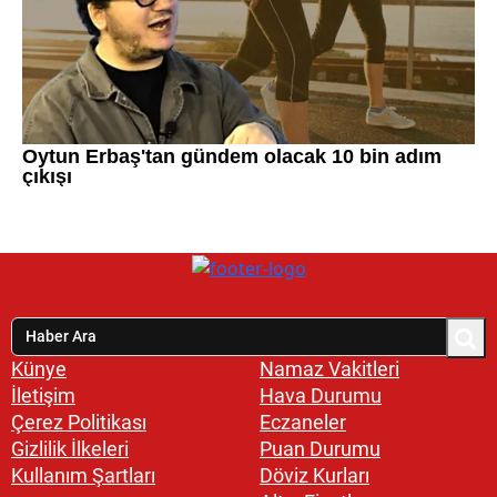
Künye
Namaz Vakitleri
İletişim
Hava Durumu
Çerez Politikası
Eczaneler
Gizlilik İlkeleri
Puan Durumu
Kullanım Şartları
Döviz Kurları