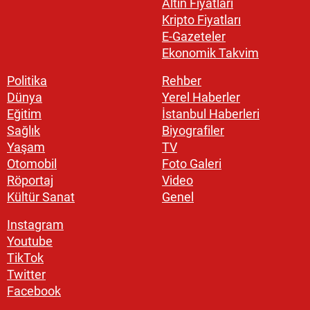
Altın Fiyatları
Kripto Fiyatları
E-Gazeteler
Ekonomik Takvim
Politika
Rehber
Dünya
Yerel Haberler
Eğitim
İstanbul Haberleri
Sağlık
Biyografiler
Yaşam
TV
Otomobil
Foto Galeri
Röportaj
Video
Kültür Sanat
Genel
Instagram
Youtube
TikTok
Twitter
Facebook