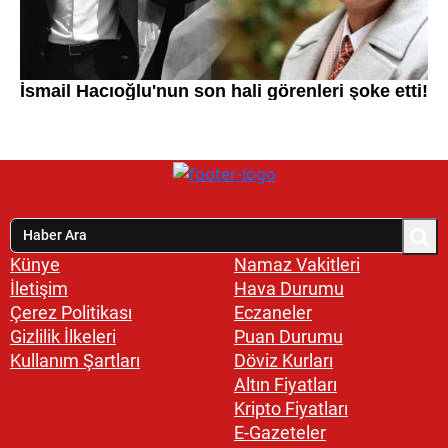
Künye
Namaz Vakitleri
İletişim
Hava Durumu
Çerez Politikası
Eczaneler
Gizlilik İlkeleri
Puan Durumu
Kullanım Şartları
Döviz Kurları
Altın Fiyatları
Kripto Fiyatları
E-Gazeteler