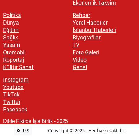
Ekonomik Takvim
Politika
Rehber
Dünya
Yerel Haberler
Eğitim
İstanbul Haberleri
Sağlık
Biyografiler
Yaşam
TV
Otomobil
Foto Galeri
Röportaj
Video
Kültür Sanat
Genel
Instagram
Youtube
TikTok
Twitter
Facebook
Dilde Fikirde İşte Birlik - 2025
RSS
Copyright © 2026 . Her hakkı saklıdır.