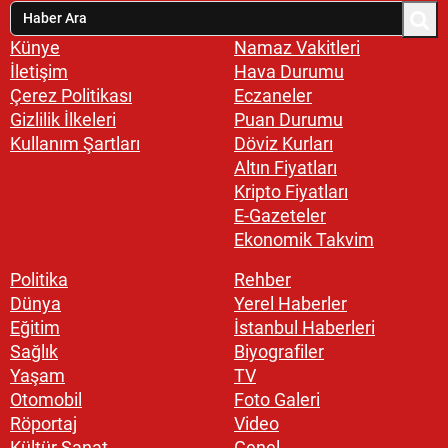
Künye
Namaz Vakitleri
İletişim
Hava Durumu
Çerez Politikası
Eczaneler
Gizlilik İlkeleri
Puan Durumu
Kullanım Şartları
Döviz Kurları
Altın Fiyatları
Kripto Fiyatları
E-Gazeteler
Ekonomik Takvim
Politika
Rehber
Dünya
Yerel Haberler
Eğitim
İstanbul Haberleri
Sağlık
Biyografiler
Yaşam
TV
Otomobil
Foto Galeri
Röportaj
Video
Kültür Sanat
Genel