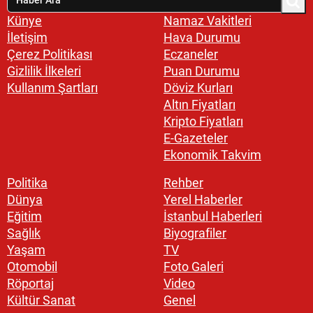
Künye
Namaz Vakitleri
İletişim
Hava Durumu
Çerez Politikası
Eczaneler
Gizlilik İlkeleri
Puan Durumu
Kullanım Şartları
Döviz Kurları
Altın Fiyatları
Kripto Fiyatları
E-Gazeteler
Ekonomik Takvim
Politika
Rehber
Dünya
Yerel Haberler
Eğitim
İstanbul Haberleri
Sağlık
Biyografiler
Yaşam
TV
Otomobil
Foto Galeri
Röportaj
Video
Kültür Sanat
Genel