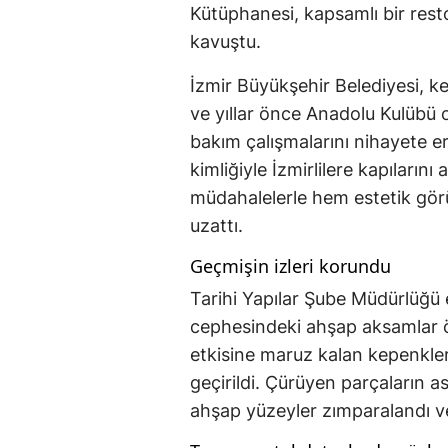
Kütüphanesi, kapsamlı bir res
kavuştu.
İzmir Büyükşehir Belediyesi, k
ve yıllar önce Anadolu Kulübü 
bakım çalışmalarını nihayete e
kimliğiyle İzmirlilere kapılarını 
müdahalelerle hem estetik gö
uzattı.
Geçmişin izleri korundu
Tarihi Yapılar Şube Müdürlüğü e
cephesindeki ahşap aksamlar önc
etkisine maruz kalan kepenkler
geçirildi. Çürüyen parçaların a
ahşap yüzeyler zımparalandı ve