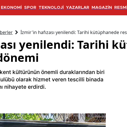
EKONOMİ
SPOR
TEKNOLOJİ
YAZARLAR
MAGAZİN
RESMİ
berler
İzmir'in hafızası yenilendi: Tarihi kütüphanede r
zası yenilendi: Tarihi 
 dönemi
 kent kültürünün önemli duraklarından biri
Kulübü olarak hizmet veren tescilli binada
ı nihayete erdirdi.