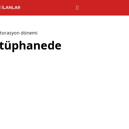
 İLANLAR
estorasyon dönemi
kütüphanede