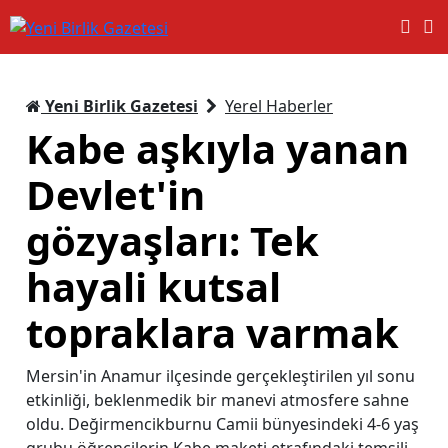
Yeni Birlik Gazetesi
Yerel Haberler
Kabe aşkıyla yanan
Devlet'in
gözyaşları: Tek
hayali kutsal
topraklara varmak
Mersin'in Anamur ilçesinde gerçekleştirilen yıl sonu
etkinliği, beklenmedik bir manevi atmosfere sahne
oldu. Değirmencikburnu Camii bünyesindeki 4-6 yaş
grubu öğrencilerin Kabe maketi etrafındaki temsili