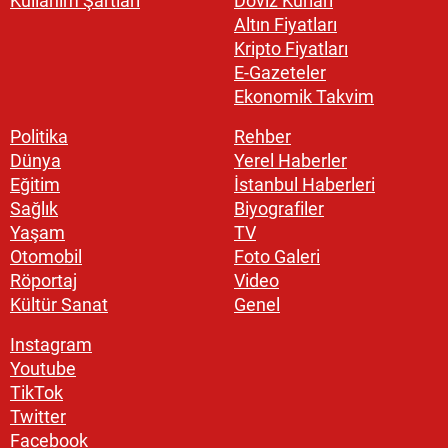
Kullanım Şartları
Döviz Kurları
Altın Fiyatları
Kripto Fiyatları
E-Gazeteler
Ekonomik Takvim
Politika
Rehber
Dünya
Yerel Haberler
Eğitim
İstanbul Haberleri
Sağlık
Biyografiler
Yaşam
TV
Otomobil
Foto Galeri
Röportaj
Video
Kültür Sanat
Genel
Instagram
Youtube
TikTok
Twitter
Facebook