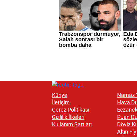
Künye
Namaz V
İletişim
Hava D
Çerez Politikası
Eczanel
Gizlilik İlkeleri
Puan D
Kullanım Şartları
Döviz Ku
Altın Fiy