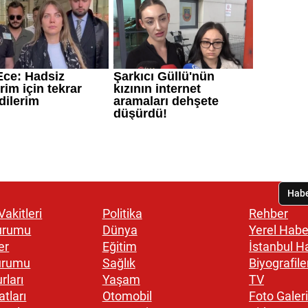
akitleri
Politika
Rehber
urumu
Dünya
Yerel Habe
er
Eğitim
İstanbul H
urumu
Sağlık
Biyografile
rları
Yaşam
TV
atları
Otomobil
Foto Galeri