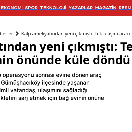
EKONOMİ
SPOR
TEKNOLOJİ
YAZARLAR
MAGAZİN
RESMİ
berler
Kalp ameliyatından yeni çıkmıştı: Tek ulaşım arac
ından yeni çıkmıştı: T
inin önünde küle döndü
lp operasyonu sonrası evine dönen araç
ı. Gümüşhacıköy ilçesinde yaşanan
mli vatandaş, ulaşımını sağladığı
sikletini şarj etmek için bağ evinin önüne