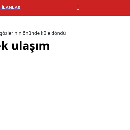
 İLANLAR
ı gözlerinin önünde küle döndü
ek ulaşım