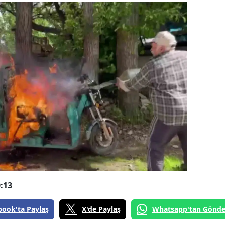
:13
book'ta Paylaş
X'de Paylaş
Whatsapp'tan Gönde