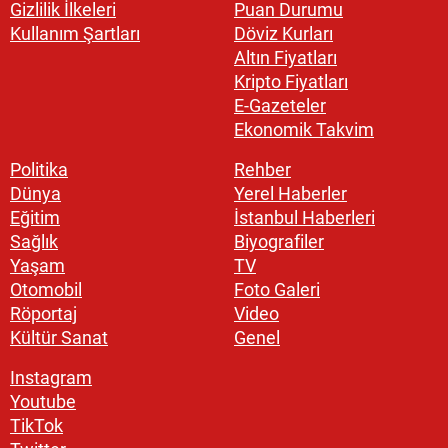
Gizlilik İlkeleri
Puan Durumu
Kullanım Şartları
Döviz Kurları
Altın Fiyatları
Kripto Fiyatları
E-Gazeteler
Ekonomik Takvim
Politika
Rehber
Dünya
Yerel Haberler
Eğitim
İstanbul Haberleri
Sağlık
Biyografiler
Yaşam
TV
Otomobil
Foto Galeri
Röportaj
Video
Kültür Sanat
Genel
Instagram
Youtube
TikTok