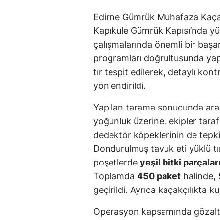
Edirne Gümrük Muhafaza Kaçakç
Kapıkule Gümrük Kapısı’nda yür
çalışmalarında önemli bir başarı
programları doğrultusunda yap
tır tespit edilerek, detaylı kont
yönlendirildi.
Yapılan tarama sonucunda arac
yoğunluk üzerine, ekipler taraf
dedektör köpeklerinin de tepki 
Dondurulmuş tavuk eti yüklü tır
poşetlerde
yeşil bitki parçalar
Toplamda
450 paket
halinde,
geçirildi. Ayrıca kaçakçılıkta ku
Operasyon kapsamında gözaltına