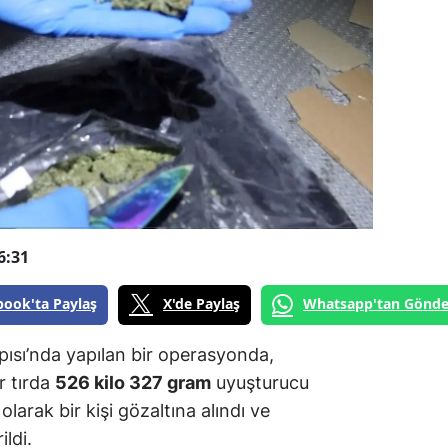
6:31
book'ta Paylaş
X'de Paylaş
Whatsapp'tan Gönde
ısı’nda yapılan bir operasyonda,
r tırda
526 kilo 327 gram
uyuşturucu
 olarak bir kişi gözaltına alındı ve
ldi.