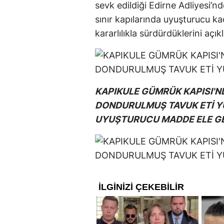
sevk edildiği Edirne Adliyesi’n
sınır kapılarında uyuşturucu kaç
kararlılıkla sürdürdüklerini açıkl
KAPIKULE GÜMRÜK KAPISI'N
DONDURULMUŞ TAVUK ETİ YÜ
UYUŞTURUCU MADDE ELE GEÇ