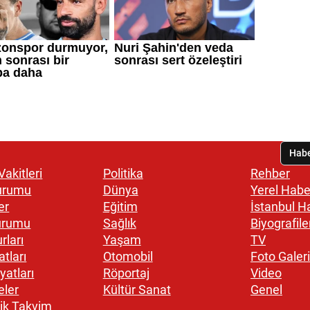
akitleri
Politika
Rehber
urumu
Dünya
Yerel Habe
er
Eğitim
İstanbul H
urumu
Sağlık
Biyografile
rları
Yaşam
TV
atları
Otomobil
Foto Galeri
yatları
Röportaj
Video
eler
Kültür Sanat
Genel
ik Takvim