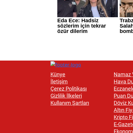
Künye
Namaz V
İletişim
Hava D
Çerez Politikası
Eczanel
Gizlilik İlkeleri
Puan D
Kullanım Şartları
Döviz Ku
Altın Fiy
Kripto Fi
E-Gazet
Ekonom