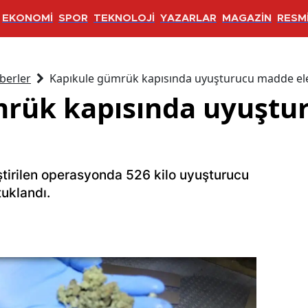
EKONOMİ
SPOR
TEKNOLOJİ
YAZARLAR
MAGAZİN
RESMİ
berler
Kapıkule gümrük kapısında uyuşturucu madde ele 
mrük kapısında uyuşt
ştirilen operasyonda 526 kilo uyuşturucu
uklandı.