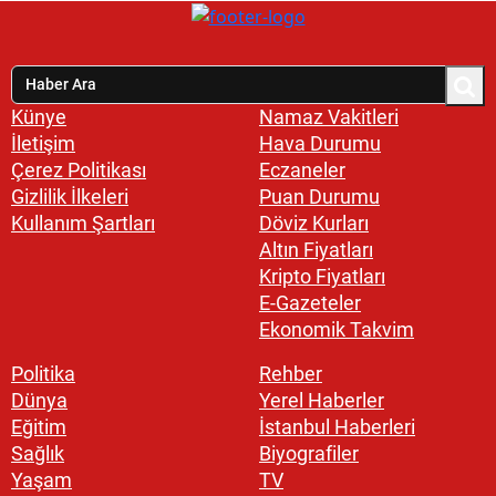
Künye
Namaz Vakitleri
İletişim
Hava Durumu
Çerez Politikası
Eczaneler
Gizlilik İlkeleri
Puan Durumu
Kullanım Şartları
Döviz Kurları
Altın Fiyatları
Kripto Fiyatları
E-Gazeteler
Ekonomik Takvim
Politika
Rehber
Dünya
Yerel Haberler
Eğitim
İstanbul Haberleri
Sağlık
Biyografiler
Yaşam
TV