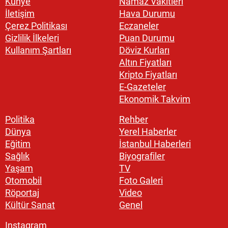
Künye
Namaz Vakitleri
İletişim
Hava Durumu
Çerez Politikası
Eczaneler
Gizlilik İlkeleri
Puan Durumu
Kullanım Şartları
Döviz Kurları
Altın Fiyatları
Kripto Fiyatları
E-Gazeteler
Ekonomik Takvim
Politika
Rehber
Dünya
Yerel Haberler
Eğitim
İstanbul Haberleri
Sağlık
Biyografiler
Yaşam
TV
Otomobil
Foto Galeri
Röportaj
Video
Kültür Sanat
Genel
Instagram