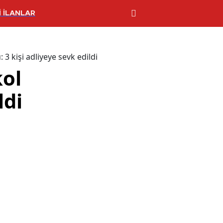
 İLANLAR
3 kişi adliyeye sevk edildi
kol
ldi