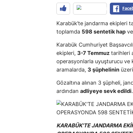
Face
Karabük’te jandarma ekipleri t
toplamda
598 sentetik hap
v
Karabük Cumhuriyet Başsavcılı
ekipleri,
3-7 Temmuz
tarihleri
operasyonlarla uyuşturucu ve k
aramalarda,
3 şüphelinin
üzeri
Gözaltına alınan 3 şüpheli, ja
ardından
adliyeye sevk edildi
.
KARABÜK'TE JANDARMA EKİP