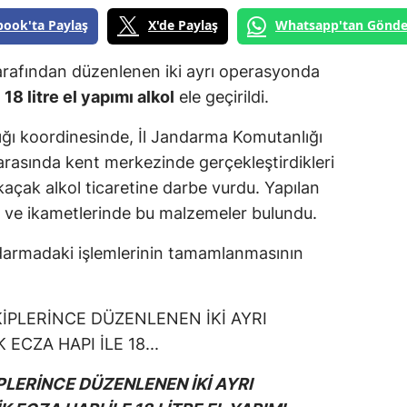
book'ta Paylaş
X'de Paylaş
Whatsapp'tan Gönde
arafından düzenlenen iki ayrı operasyonda
e
18 litre el yapımı alkol
ele geçirildi.
ğı koordinesinde, İl Jandarma Komutanlığı
 arasında kent merkezinde gerçekleştirdikleri
açak alkol ticaretine darbe vurdu. Yapılan
 ve ikametlerinde bu malzemeler bulundu.
ndarmadaki işlemlerinin tamamlanmasının
LERİNCE DÜZENLENEN İKİ AYRI