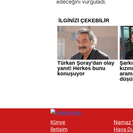
edeceğini vurguladı.
Künye
Namaz V
İletişim
Hava D