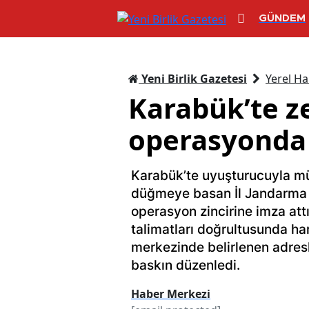
GÜNDEM
Yeni Birlik Gazetesi
Yerel Ha
Karabük’te ze
operasyonda 
Karabük’te uyuşturucuyla m
düğmeye basan İl Jandarma Ko
operasyon zincirine imza att
talimatları doğrultusunda har
merkezinde belirlenen adresl
baskın düzenledi.
Haber Merkezi