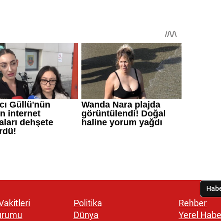
akitleri
Politika
Rehber
urumu
Dünya
Yerel Habe