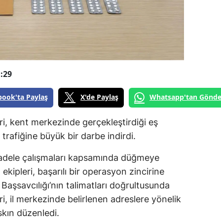
:29
book'ta Paylaş
X'de Paylaş
Whatsapp'tan Gönde
ri, kent merkezinde gerçekleştirdiği eş
trafiğine büyük bir darbe indirdi.
adele çalışmaları kapsamında düğmeye
kipleri, başarılı bir operasyon zincirine
Başsavcılığı’nın talimatları doğrultusunda
i, il merkezinde belirlenen adreslere yönelik
skın düzenledi.