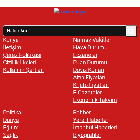
Künye
Namaz Vakitleri
İletişim
Hava Durumu
Çerez Politikası
Eczaneler
Gizlilik İlkeleri
Puan Durumu
Kullanım Şartları
Döviz Kurları
Altın Fiyatları
Kripto Fiyatları
E-Gazeteler
Ekonomik Takvim
Politika
Rehber
Dünya
Yerel Haberler
Eğitim
İstanbul Haberleri
Sağlık
Biyografiler