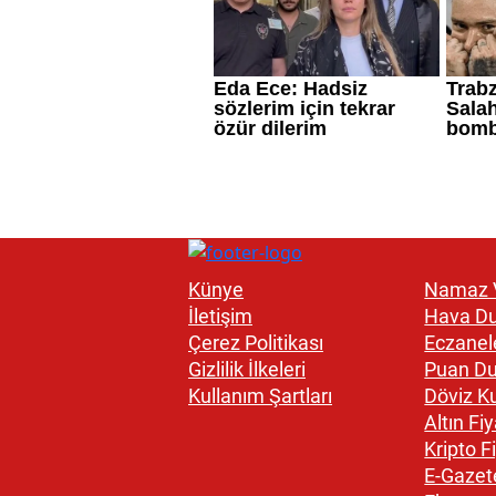
Künye
Namaz V
İletişim
Hava D
Çerez Politikası
Eczanel
Gizlilik İlkeleri
Puan D
Kullanım Şartları
Döviz Ku
Altın Fiy
Kripto Fi
E-Gazet