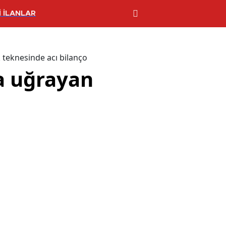
 İLANLAR
k teknesinde acı bilanço
ya uğrayan