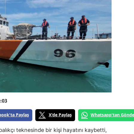
:03
book'ta Paylaş
X'de Paylaş
Whatsapp'tan Gönde
alıkçı teknesinde bir kişi hayatını kaybetti,