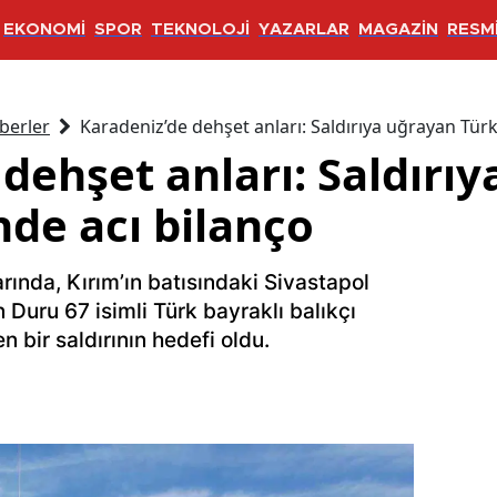
EKONOMİ
SPOR
TEKNOLOJİ
YAZARLAR
MAGAZİN
RESMİ
berler
Karadeniz’de dehşet anları: Saldırıya uğrayan Tür
dehşet anları: Saldırı
nde acı bilanço
arında, Kırım’ın batısındaki Sivastapol
n Duru 67 isimli Türk bayraklı balıkçı
 bir saldırının hedefi oldu.