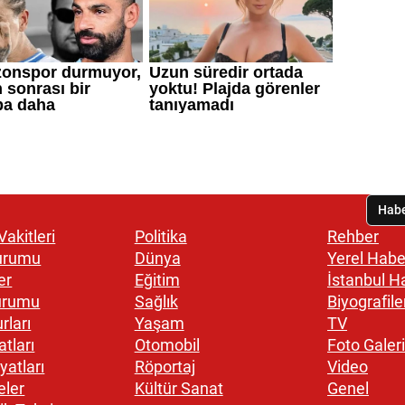
akitleri
Politika
Rehber
urumu
Dünya
Yerel Habe
er
Eğitim
İstanbul H
urumu
Sağlık
Biyografile
rları
Yaşam
TV
atları
Otomobil
Foto Galeri
yatları
Röportaj
Video
eler
Kültür Sanat
Genel